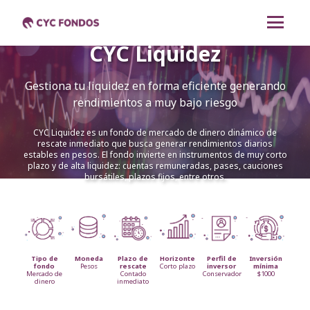
CYC Liquidez
CYC Renta Mixta
Gestiona tu liquidez en forma eficiente generando
CYC Dólares Renta
rendimientos a muy bajo riesgo
Fija
CYC Liquidez es un fondo de mercado de dinero dinámico de
rescate inmediato que busca generar rendimientos diarios
CYC Pesos Renta Fija
estables en pesos. El fondo invierte en instrumentos de muy corto
plazo y de alta liquidez: cuentas remuneradas, pases, cauciones
bursátiles, plazos fijos, entre otros.
CYC Liquidez
Change to english
Tipo de
Moneda
Plazo de
Horizonte
Perfil de
Inversión
fondo
Pesos
rescate
Corto plazo
inversor
mínima
Mercado de
Contado
Conservador
$1000
dinero
inmediato